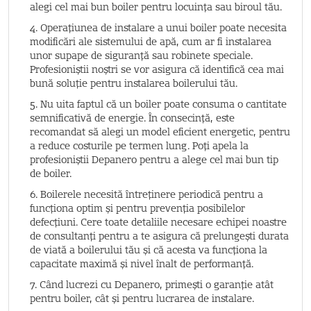
alegi cel mai bun boiler pentru locuința sau biroul tău.
4. Operațiunea de instalare a unui boiler poate necesita
modificări ale sistemului de apă, cum ar fi instalarea
unor supape de siguranță sau robinete speciale.
Profesioniștii noștri se vor asigura că identifică cea mai
bună soluție pentru instalarea boilerului tău.
5. Nu uita faptul că un boiler poate consuma o cantitate
semnificativă de energie. În consecință, este
recomandat să alegi un model eficient energetic, pentru
a reduce costurile pe termen lung. Poți apela la
profesioniștii Depanero pentru a alege cel mai bun tip
de boiler.
6. Boilerele necesită întreținere periodică pentru a
funcționa optim și pentru prevenția posibilelor
defecțiuni. Cere toate detaliile necesare echipei noastre
de consultanți pentru a te asigura că prelungești durata
de viată a boilerului tău și că acesta va funcționa la
capacitate maximă și nivel înalt de performanță.
7. Când lucrezi cu Depanero, primești o garanție atât
pentru boiler, cât și pentru lucrarea de instalare.