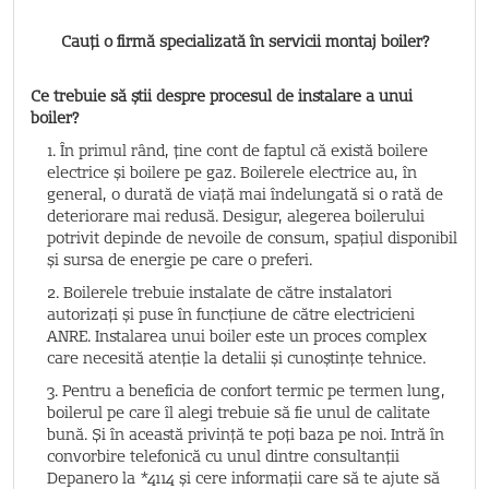
Cauți o firmă specializată în servicii montaj boiler?
Ce trebuie să știi despre procesul de instalare a unui
boiler?
1. În primul rând, ține cont de faptul că există boilere
electrice și boilere pe gaz. Boilerele electrice au, în
general, o durată de viață mai îndelungată si o rată de
deteriorare mai redusă. Desigur, alegerea boilerului
potrivit depinde de nevoile de consum, spațiul disponibil
și sursa de energie pe care o preferi.
2. Boilerele trebuie instalate de către instalatori
autorizați și puse în funcțiune de către electricieni
ANRE. Instalarea unui boiler este un proces complex
care necesită atenție la detalii și cunoștințe tehnice.
3. Pentru a beneficia de confort termic pe termen lung,
boilerul pe care îl alegi trebuie să fie unul de calitate
bună. Și în această privință te poți baza pe noi. Intră în
convorbire telefonică cu unul dintre consultanții
Depanero la *4114 și cere informații care să te ajute să