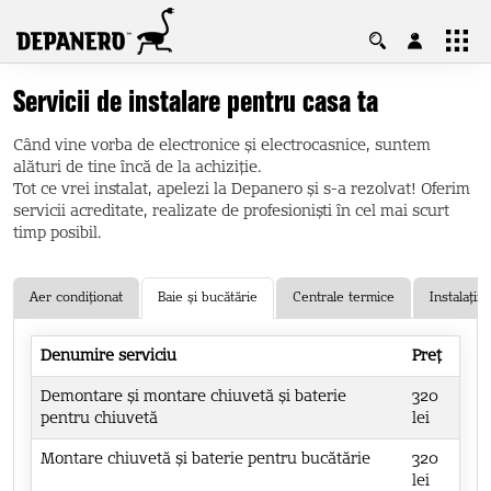
Contul tău, casa ta! Ai control total
Servicii de instalare pentru casa ta
asupra produselor și garanțiilor.
Când vine vorba de electronice și electrocasnice, suntem
Intră în cont
Cont nou
alături de tine încă de la achiziţie.
Tot ce vrei instalat, apelezi la Depanero și s-a rezolvat! Oferim
servicii acreditate, realizate de profesioniști în cel mai scurt
timp posibil.
Aer condiționat
Baie și bucătărie
Centrale termice
Instalații
Denumire serviciu
Preț
Demontare și montare chiuvetă și baterie
320
pentru chiuvetă
lei
Montare chiuvetă și baterie pentru bucătărie
320
lei