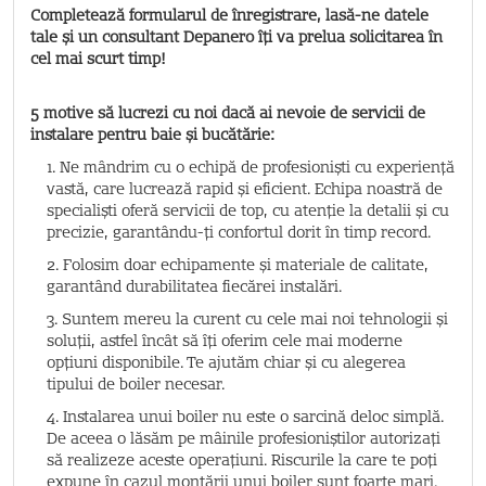
Completează formularul de înregistrare, lasă-ne datele
tale și un consultant Depanero îți va prelua solicitarea în
cel mai scurt timp!
5 motive să lucrezi cu noi dacă ai nevoie de servicii de
instalare pentru baie și bucătărie:
1. Ne mândrim cu o echipă de profesioniști cu experiență
vastă, care lucrează rapid și eficient. Echipa noastră de
specialiști oferă servicii de top, cu atenție la detalii și cu
precizie, garantându-ți confortul dorit în timp record.
2. Folosim doar echipamente și materiale de calitate,
garantând durabilitatea fiecărei instalări.
3. Suntem mereu la curent cu cele mai noi tehnologii și
soluții, astfel încât să îți oferim cele mai moderne
opțiuni disponibile. Te ajutăm chiar și cu alegerea
tipului de boiler necesar.
4. Instalarea unui boiler nu este o sarcină deloc simplă.
De aceea o lăsăm pe mâinile profesioniștilor autorizați
să realizeze aceste operațiuni. Riscurile la care te poți
expune în cazul montării unui boiler sunt foarte mari.