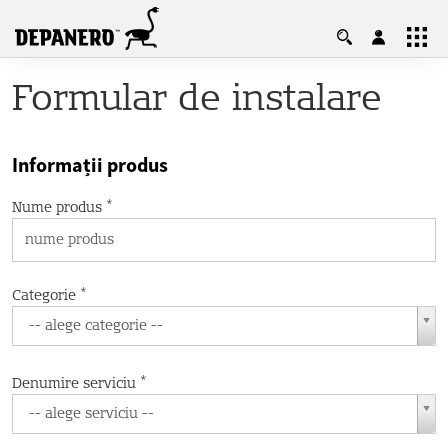
Contul tău, casa ta! Ai control total
Formular de instalare
asupra produselor și garanțiilor.
Intră în cont
Cont nou
Informații produs
*
Nume produs
*
Categorie
-- alege categorie --
*
Denumire serviciu
-- alege serviciu --