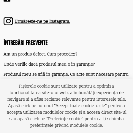
Urmărește-ne pe Instagram.
ÎNTREBĂRI FRECVENTE
Am un produs defect. Cum procedez?
Unde verific dacă produsul meu e în garanție?
Produsul meu se află în garanţie. Ce acte sunt necesare pentru
reparaţie?
Fișierele cookie sunt utilizate pentru a optimiza
funcţionalitatea site-ului web, a îmbunătăţi experienţa de
Care este costul reparației unui produs?
navigare şi a afişa reclame relevante pentru interesele tale.
Apasă click pe butonul "Accept toate cookie-urile" pentru a
accepta utilizarea modulelor cookie şi a accesa direct site-ul
Copyright © Depanero 2025
sau apasă click pe "Preferințe cookie" pentru a-ţi schimba
Politica de confidențialitate
preferinţele privind modulele cookie.
Termeni service
Declaratia de politica in domeniul sistemului de management integrat