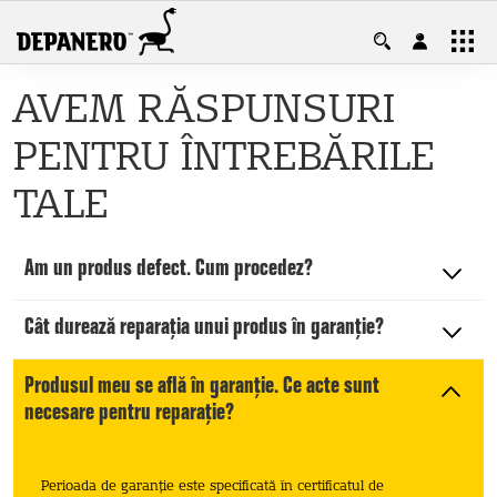
Contul tău, casa ta! Ai control total
AVEM RĂSPUNSURI
asupra produselor și garanțiilor.
PENTRU ÎNTREBĂRILE
Intră în cont
Cont nou
TALE
Am un produs defect. Cum procedez?
Cât durează reparația unui produs în garanție?
Produsul meu se află în garanție. Ce acte sunt
necesare pentru reparație?
Perioada de garanție este specificată în certificatul de