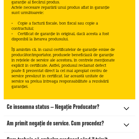
garanție al fiecărui produs.
Actele necesare reparării unui produs aflat în garanţie
sunt următoarele:
• Copie a facturii fiscale, bon fiscal sau copie a
contractului;
• Certificat de garanţie în original, dacă acesta a fost
disponibil la livrarea produsului.
Îți amintim că, în cazul certificatelor de garanție emise de
producător/importator, produsele beneficiază de garanție
în rețelele de service ale acestora, în centrele menționate
explicit în certificate. Astfel, produsul reclamat defect
poate fi prezentat direct la cel mai apropiat centru de
service prevăzut în certificat. Iar această unitate de
service va prelua întreaga responsabilitate a rezolvării
garanției.
Ce inseamna status – Negație Producator?
Am primit negație de service. Cum procedez?