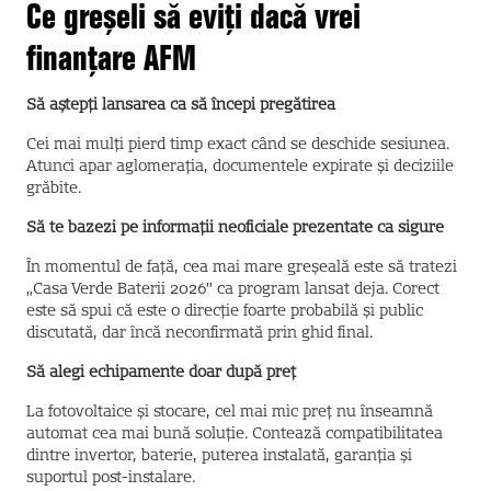
Ce greșeli să eviți dacă vrei
finanțare AFM
Să aștepți lansarea ca să începi pregătirea
Cei mai mulți pierd timp exact când se deschide sesiunea.
Atunci apar aglomerația, documentele expirate și deciziile
grăbite.
Să te bazezi pe informații neoficiale prezentate ca sigure
În momentul de față, cea mai mare greșeală este să tratezi
„Casa Verde Baterii 2026” ca program lansat deja. Corect
este să spui că este o direcție foarte probabilă și public
discutată, dar încă neconfirmată prin ghid final.
Să alegi echipamente doar după preț
La fotovoltaice și stocare, cel mai mic preț nu înseamnă
automat cea mai bună soluție. Contează compatibilitatea
dintre invertor, baterie, puterea instalată, garanția și
suportul post-instalare.