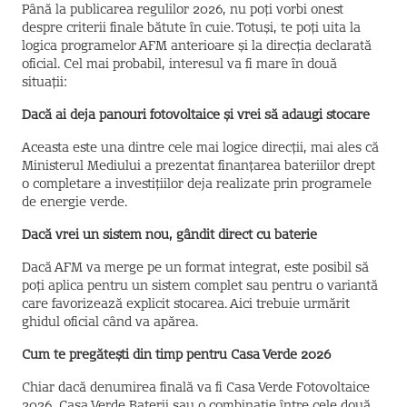
Până la publicarea regulilor 2026, nu poți vorbi onest
despre criterii finale bătute în cuie. Totuși, te poți uita la
logica programelor AFM anterioare și la direcția declarată
oficial. Cel mai probabil, interesul va fi mare în două
situații:
Dacă ai deja panouri fotovoltaice și vrei să adaugi stocare
Aceasta este una dintre cele mai logice direcții, mai ales că
Ministerul Mediului a prezentat finanțarea bateriilor drept
o completare a investițiilor deja realizate prin programele
de energie verde.
Dacă vrei un sistem nou, gândit direct cu baterie
Dacă AFM va merge pe un format integrat, este posibil să
poți aplica pentru un sistem complet sau pentru o variantă
care favorizează explicit stocarea. Aici trebuie urmărit
ghidul oficial când va apărea.
Cum te pregătești din timp pentru Casa Verde 2026
Chiar dacă denumirea finală va fi Casa Verde Fotovoltaice
2026, Casa Verde Baterii sau o combinație între cele două,